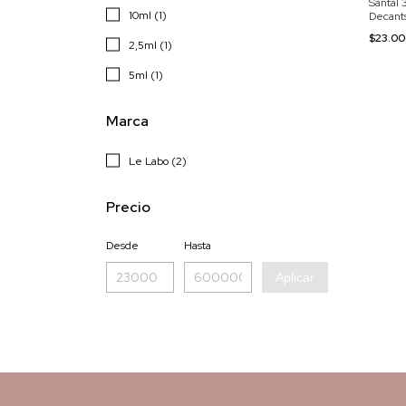
Santal 
10ml (1)
Decant
$23.0
2,5ml (1)
5ml (1)
Marca
Le Labo (2)
Precio
Desde
Hasta
Aplicar