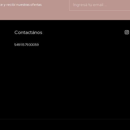
te y recibí nuestras ofertas.
Contactános
5491157930059