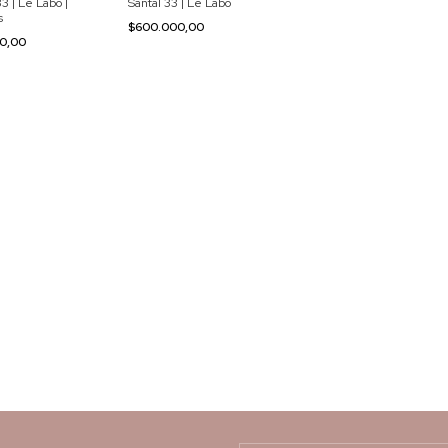
33 | Le Labo |
Santal 33 | Le Labo
s
$600.000,00
00,00