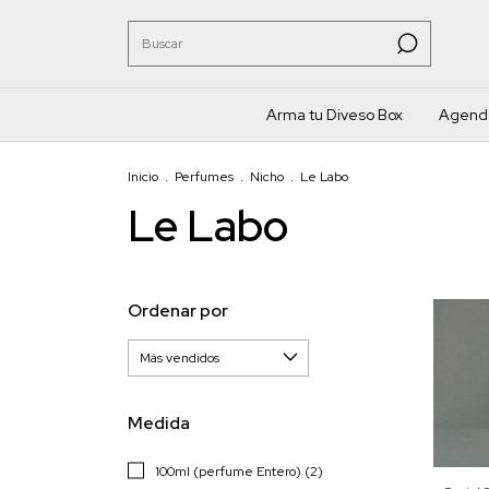
Arma tu Diveso Box
Agenda
Inicio
.
Perfumes
.
Nicho
.
Le Labo
Le Labo
Ordenar por
Medida
100ml (perfume Entero) (2)