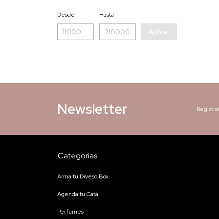
Desde
Hasta
Aplicar
Newsletter
Registra
Categorías
Arma tu Diveso Box
Agenda tu Cata
Perfumes