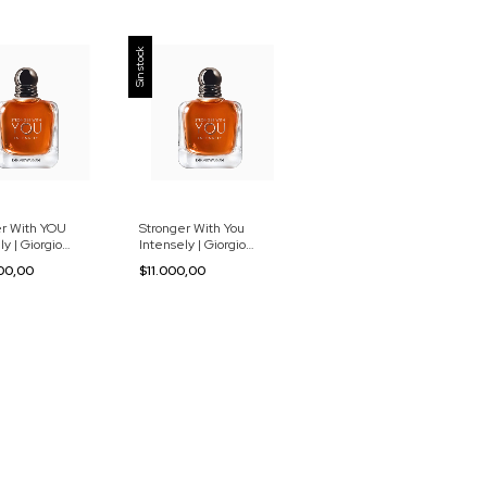
Sin stock
er With YOU
Stronger With You
ly | Giorgio
Intensely | Giorgio
Armani | Decants
00,00
$11.000,00