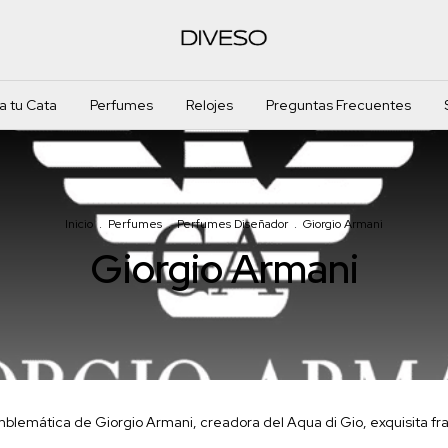
 tu Cata
Perfumes
Relojes
Preguntas Frecuentes
Inicio
.
Perfumes
.
Perfumes Diseñador
.
Giorgio Armani
Giorgio Armani
blemática de Giorgio Armani, creadora del Aqua di Gio, exquisita fr